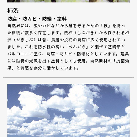
柿渋
防腐・防カビ・防蟻・塗料
自然界には、虫やカビなどから身を守るための「技」を持っ
た植物が数多く存在します。渋柿（しぶがき）から作られる柿
渋（かきしぶ）は昔、鳥居や投網の防腐に広く使用されてい
ました。これを防水性の高い「べんがら」と混ぜて基礎部と
バルコニーに塗り、防腐・防カビ・防蟻材としています。建具
には独特の光沢を出す塗料としても使用。自然素材の「抗菌効
果」と質感を存分に活かしています。